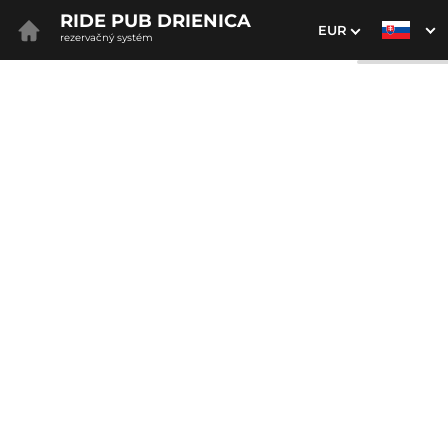
RIDE PUB DRIENICA
EUR
rezervačný systém
1. Výber pobytu
2. Doplnkové služby
3. Vaše údaje
Dátum príchodu
Dátum odchodu
Prosím vyberte
Prosím vyberte