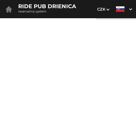
RIDE PUB DRIENICA
CZK
rezervačný systém
1. Výber pobytu
2. Doplnkové služby
3. Vaše údaje
Dátum príchodu
Dátum odchodu
Prosím vyberte
Prosím vyberte