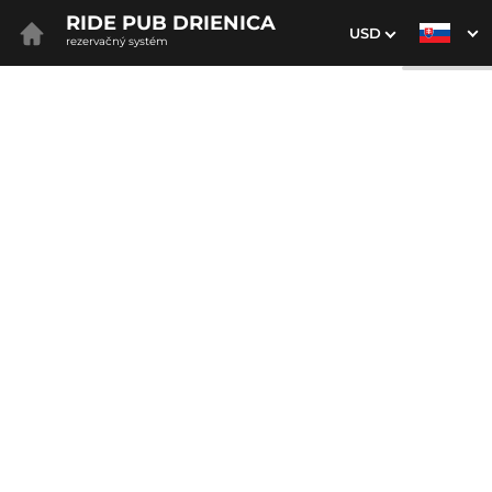
RIDE PUB DRIENICA
USD
rezervačný systém
1. Výber pobytu
2. Doplnkové služby
3. Vaše údaje
Dátum príchodu
Dátum odchodu
Prosím vyberte
Prosím vyberte