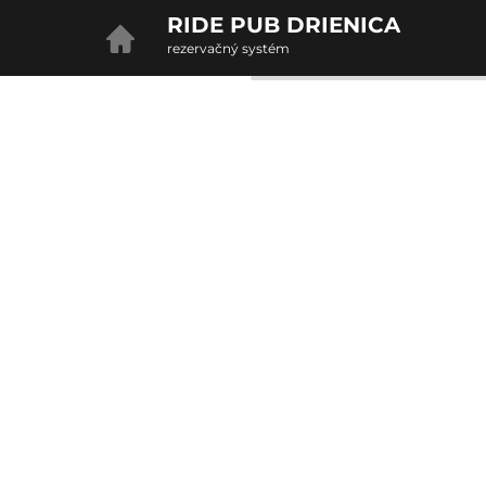
RIDE PUB DRIENICA
rezervačný systém
2. Doplnkové služby
u
rte
Pr